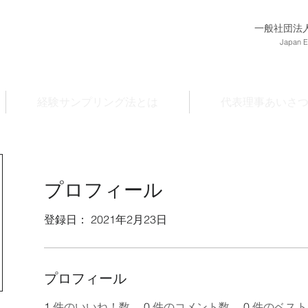
一般社団法
Japan E
経験サンプリング法とは
代表理事あいさ
プロフィール
登録日： 2021年2月23日
プロフィール
1
件のいいね！数
0
件のコメント数
0
件のベスト