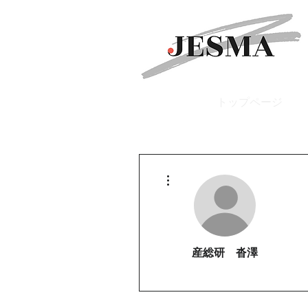
トップページ
その他
産総研 沓澤