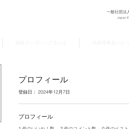
一般社団法
Japan E
経験サンプリング法とは
代表理事あいさ
プロフィール
登録日： 2024年12月7日
プロフィール
1
件のいいね！数
2
件のコメント数
0
件のベスト