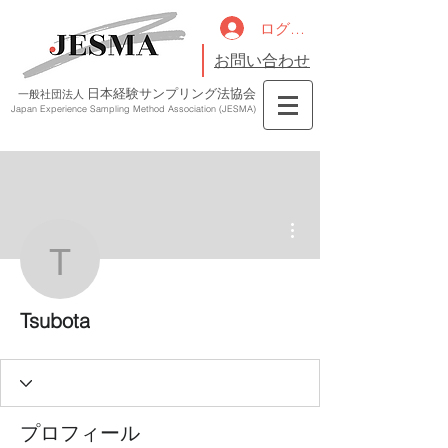
ログイン
お問い合わせ
日本経験サンプリング法協会
一般社団法人
Japan Experience Sampling Method Association (JESMA)
その他
Tsubota
Tsubota
プロフィール