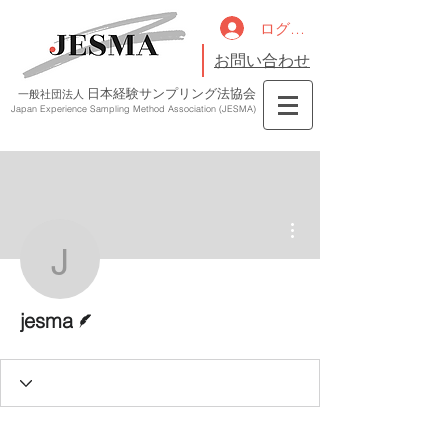
ログイン
お問い合わせ
日本経験サンプリング法協会
一般社団法人
Japan Experience Sampling Method Association (JESMA)
その他
jesma
脚本
jesma