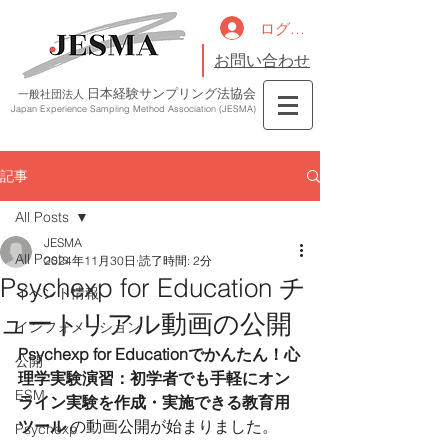
ログイン
お問い合わせ
日本経験サンプリング法協会
一般社団法人
Japan Experience Sampling Method Association (JESMA)
記事
All Posts
JESMA
All Posts
2024年11月30日
読了時間: 2分
Psychexp for Education チ
イベント情報
ュートリアル動画の公開
インフォメーション
Psychexp for Educationでかんたん！心
公開
理学実験演習：初学者でも手軽にオン
ESM
ライン実験を作成・実施できる教育用
ツール
 の動画公開が始まりました。
Psychexp