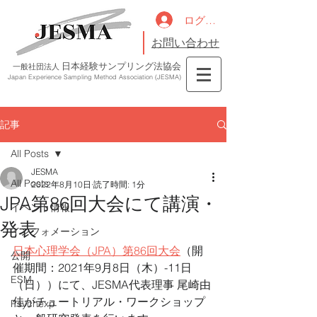
ログイン
お問い合わせ
日本経験サンプリング法協会
一般社団法人
Japan Experience Sampling Method Association (JESMA)
記事
All Posts
JESMA
All Posts
2022年8月10日
読了時間: 1分
JPA第86回大会にて講演・
イベント情報
発表
インフォメーション
日本心理学会（JPA）第86回大会
（開
公開
催期間：2021年9月8日（木）-11日
ESM
（日））にて、JESMA代表理事 尾崎由
佳がチュートリアル・ワークショップ
Psychexp