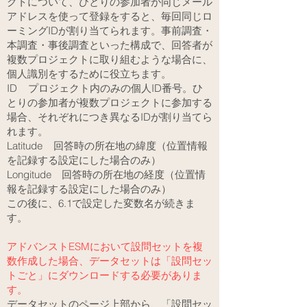
クトについて、ひとりの参加者が同じメール
アドレスを使って登録をすると、毎回同じロ
ーミングIDが割り当てられます。事前調査・
本調査・事後調査といった構成で、回答者が
複数プロジェクトに取り組むような場合に、
個人識別をするために役立ちます。
ID プロジェクト内のみの個人ID番号。ひ
とりの参加者が複数プロジェクトに参加する
場合、それぞれにつき異なるIDが割り当てら
れます。
Latitude 回答時の所在地の緯度（位置情報
を記録する設定にした場合のみ）
Longitude 回答時の所在地の経度（位置情
報を記録する設定にした場合のみ）
この後に、6.1で設定した変数名が続きま
す。​
アドバンストESMにおいて設問セットを複
数作成した場合、データセットは「設問セッ
トごと」にダウンロードする必要がありま
す。
データセットのページ上部から、「設問セッ