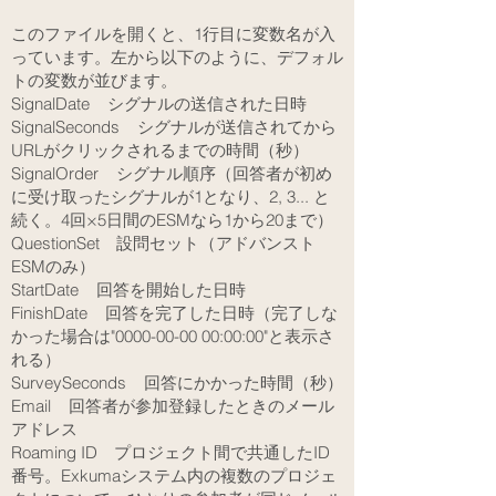
このファイルを開くと、1行目に変数名が入
っています。左から以下のように、デフォル
トの変数が並びます。
SignalDate シグナルの送信された日時
SignalSeconds シグナルが送信されてから
URLがクリックされるまでの時間（秒）
SignalOrder シグナル順序（回答者が初め
に受け取ったシグナルが1となり、2, 3... と
続く。4回×5日間のESMなら1から20まで）
QuestionSet 設問セット（アドバンスト
ESMのみ）
StartDate 回答を開始した日時
FinishDate 回答を完了した日時（完了しな
かった場合は"0000-00-00 00:00:00"と表示さ
れる）
SurveySeconds 回答にかかった時間（秒）
Email 回答者が参加登録したときのメール
アドレス
Roaming ID プロジェクト間で共通したID
番号。Exkumaシステム内の複数のプロジェ